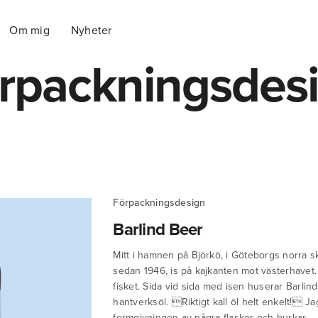
Om mig
Nyheter
rpackningsdes
Förpackningsdesign
Barlind Beer
Mitt i hamnen på Björkö, i Göteborgs norra skä
sedan 1946, is på kajkanten mot västerhavet. 
fisket. Sida vid sida med isen huserar Barli
hantverksöl. Riktigt kall öl helt enkelt! Ja
formgivningen av några flaskor och burkar.