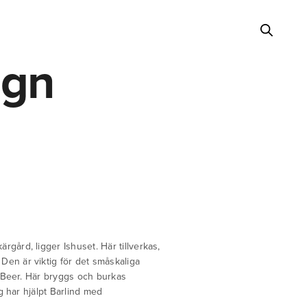
ign
rgård, ligger Ishuset. Här tillverkas,
Den är viktig för det småskaliga
ndBeer. Här bryggs och burkas
g har hjälpt Barlind med