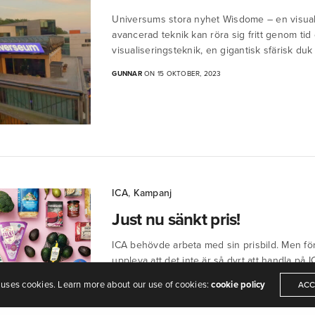
Universums stora nyhet Wisdome – en visua
avancerad teknik kan röra sig fritt genom tid 
visualiseringsteknik, en gigantisk sfärisk duk
GUNNAR
ON 15 OKTOBER, 2023
ICA
,
Kampanj
Just nu sänkt pris!
ICA behövde arbeta med sin prisbild. Men för
uppleva att det inte är så dyrt att handla på 
riktigt…
 uses cookies. Learn more about our use of cookies:
cookie policy
ACC
GUNNAR
ON 16 JULI, 2023