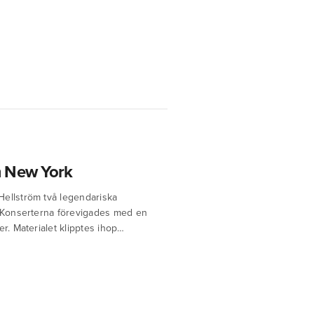
m New York
Hellström två legendariska
 Konserterna förevigades med en
r. Materialet klipptes ihop…