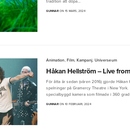
tradition att döpa…
GUNNAR
ON 15 MARS, 2024
Animation
,
Film
,
Kampanj
,
Universeum
Håkan Hellström – Live fro
För åtta år sedan (våren 2016) gjorde Håkan 
spelningar på Gramercy Theatre i New York.
specialbyggd kamera som filmade i 360 grade
GUNNAR
ON 10 FEBRUARI, 2024