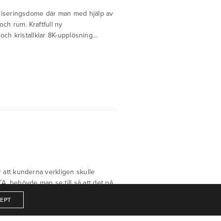
liseringsdome där man med hjälp av
och rum. Kraftfull ny
 och kristallklar 8K-upplösning…
 att kunderna verkligen skulle
ICA, behövde man se till så att det på
EPT