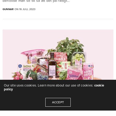
behövde man se till så att det på riktigt…
GUNNAR
ON 16 JULI, 2023
Our site uses cookies. Learn more about our use of cookies:
cookie
policy
ACCEPT
ICA
,
Kampanj
Rosa bandet